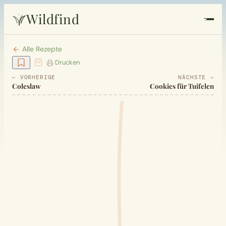
Wildfind
Startseite
Alle Rezepte
Drucken
Pflanzen
← VORHERIGE
NÄCHSTE →
Coleslaw
Cookies für Tuifelen
Rezepte
Heilkunde
Garten
Quiz
Suche