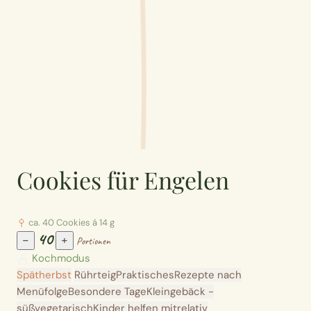
Cookies für Engelen
ca. 40 Cookies á 14 g
40
−
+
Portionen
Kochmodus
Spätherbst
Rührteig
Praktisches
Rezepte nach
Menüfolge
Besondere Tage
Kleingebäck -
süß
vegetarisch
Kinder helfen mit
relativ