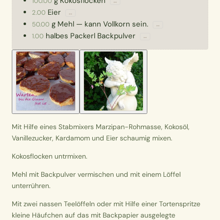
g
Kokosflocken
100.00
↔
Eier
2.00
↔
g
Mehl
—
kann Vollkorn sein.
50.00
↔
halbes Packerl
Backpulver
1.00
↔
Mit Hilfe eines Stabmixers Marzipan-Rohmasse, Kokosöl,
Vanillezucker, Kardamom und Eier schaumig mixen.
Kokosflocken untrmixen.
Mehl mit Backpulver vermischen und mit einem Löffel
unterrühren.
Mit zwei nassen Teelöffeln oder mit Hilfe einer Tortenspritze
kleine Häufchen auf das mit Backpapier ausgelegte