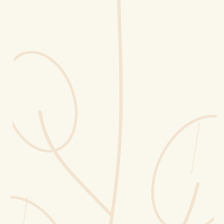
Erntekorb
Sammelkalender
Blüten-Finder
Phänologie-Radar
Vogelstimmen
Gartenplaner
Düngeberater
Challenges