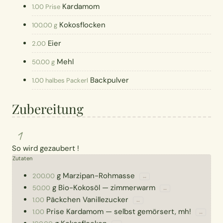
Kardamom
1.00 Prise
Kokosflocken
100.00 g
Eier
2.00
Mehl
50.00 g
Backpulver
1.00 halbes Packerl
Zubereitung
1
So wird gezaubert !
Zutaten
g
Marzipan-Rohmasse
200.00
↔
g
Bio-Kokosöl
—
zimmerwarm
50.00
↔
Päckchen
Vanillezucker
1.00
↔
Prise
Kardamom
—
selbst gemörsert, mh!
1.00
↔