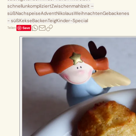
schnell
unkompliziert
Zwischenmahlzeit –
süß
Nachspeise
Advent
Nikolaus
Weihnachten
Gebackenes
- süß
Kekse
Backen
Teig
Kinder-Special
Save
Teilen