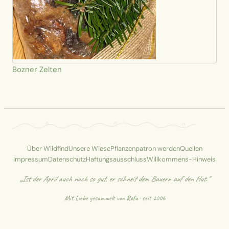
Bozner Zelten
Über Wildfind
Unsere Wiese
Pflanzenpatron werden
Quellen
Impressum
Datenschutz
Haftungsausschluss
Willkommens-Hinweis
„Ist der April auch noch so gut, er schneit dem Bauern auf den Hut."
Mit Liebe gesammelt von
Rofu
· seit 2006