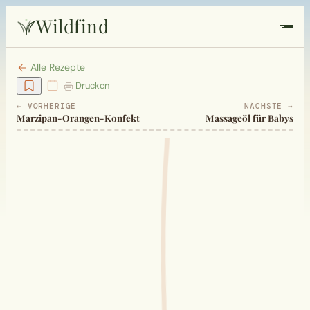
Wildfind
Startseite
Alle Rezepte
Drucken
Pflanzen
← VORHERIGE
NÄCHSTE →
Marzipan-Orangen-Konfekt
Massageöl für Babys
Rezepte
Heilkunde
Garten
Quiz
Suche