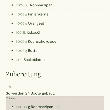
Rohmarzipan
200.00 g
Pinienkerne
40.00 g
Orangeat
40.00 g
Kokosöl
1.00 EL
Kochschokolade
80.00 g
Butter
40.00 g
Backoblaten
2.00
Zubereitung
1
So werden 24 Boote gebaut:
Zutaten
g
Rohmarzipan
200.00
↔