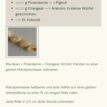
g
Pinienkerne
—
= Pignoli
40.00
↔
g
Orangeat
—
= Aranzini. In kleine Würfel
40.00
geschnitten.
↔
EL
Kokosöl
1.00
↔
Marzipan + Pinienkerne + Orangeat mit den Händen zu einer
glatten Marzipanmasse verkneten.
Marzipanmasse halbieren und jede Hälfte auf einer glatten
Arbeitsfläche zu einer 15 cm langen Rolle rollen.
Jede Rolle in 2,5 cm dicke Stücke schneiden.