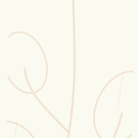
Erntekorb
Sammelkalender
Blüten-Finder
Phänologie-Radar
Vogelstimmen
Gartenplaner
Düngeberater
Challenges