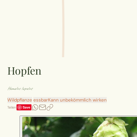
Hopfen
Humulus lupulus
Wildpflanze
essbar
Kann unbekömmlich wirken
Save
Teilen