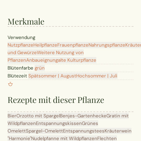
Merkmale
Verwendung
Nutzpflanze
Heilpflanze
Frauenpflanze
Nahrungspflanze
Kräute
und Gewürze
Weitere Nutzung von
Pflanzen
Anbaueignung
alte Kulturpflanze
Blütenfarbe
grün
Blütezeit
Spätsommer | August
Hochsommer | Juli
Rezepte mit dieser Pflanze
Bier
Orzotto mit Spargel
Benjes-Gartenhecke
Gratin mit
Wildpflanzen
Entspannungskissen
Grünes
Omelett
Spargel-Omelett
Entspannungstees
Kräuterwein
"Harmonie"
Nudelpfanne mit Wildpflanzen
Flechten