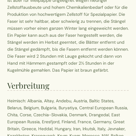
ist aber für Wellpappe ungeeignet wegen niedriger
Zellstoffausbeute und hohem Chemikalienbedarf oder für die
Produktion von hochwertigem Zellstoff für Spezialpapier. Die
Faser ist sehr haltbar, aber schwierig zu trennen, die Stängel
müssen vorher einen ganzen Winter lang eingeweicht werden.
Ein Papier kann auch aus der Faser hergestellt werden, die
Stängel werden im Herbst geerntet, die Blätter entfernt und
die Stängel gedämpft, bis die Fasern entfernt werden können.
Die Faser wird 2 Stunden mit Lauge gekocht und dann von
Hand mit Hämmern gestampft oder 2½ Stunden in der
Kugelmühle gemahlen. Das Papier ist braun gefärbt.
Verbreitung
Heimisch: Albania, Altay, Andebu, Austria, Baltic States,
Belarus, Belgium, Bulgaria, Buryatiya, Central European Russia,
Chita, Corse, Czechia-Slovakia, Denmark, Drangedal, East
European Russia, Eresfjord, Finland, France, Germany, Great
Britain, Greece, Heddal, Hungary, Iran, Irkutsk, Italy, Jevnaker,
Kazakhstan, Krasnoyarsk, Krym, Kvam, Morocco, NW. Balkan