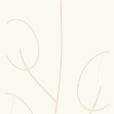
Erntekorb
Sammelkalender
Blüten-Finder
Phänologie-Radar
Vogelstimmen
Gartenplaner
Düngeberater
Challenges