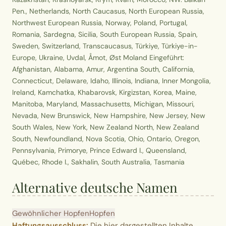
Pen., Netherlands, North Caucasus, North European Russia,
Northwest European Russia, Norway, Poland, Portugal,
Romania, Sardegna, Sicilia, South European Russia, Spain,
Sweden, Switzerland, Transcaucasus, Türkiye, Türkiye-in-
Europe, Ukraine, Uvdal, Åmot, Øst Moland Eingeführt:
Afghanistan, Alabama, Amur, Argentina South, California,
Connecticut, Delaware, Idaho, Illinois, Indiana, Inner Mongolia,
Ireland, Kamchatka, Khabarovsk, Kirgizstan, Korea, Maine,
Manitoba, Maryland, Massachusetts, Michigan, Missouri,
Nevada, New Brunswick, New Hampshire, New Jersey, New
South Wales, New York, New Zealand North, New Zealand
South, Newfoundland, Nova Scotia, Ohio, Ontario, Oregon,
Pennsylvania, Primorye, Prince Edward I., Queensland,
Québec, Rhode I., Sakhalin, South Australia, Tasmania
Alternative deutsche Namen
Gewöhnlicher Hopfen
Hopfen
Haftungsausschluss:
Die hier dargestellten Inhalte