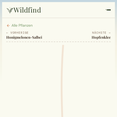
Wildfind
Startseite
Alle Pflanzen
← VORHERIGE
NÄCHSTE →
Honigmelonen-Salbei
Hopfenklee
Pflanzen
Rezepte
Heilkunde
Garten
Quiz
Suche