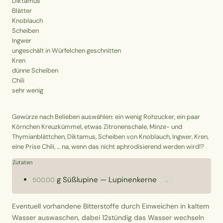
Diktamus
Blätter
Knoblauch
Scheiben
Ingwer
ungeschält in Würfelchen geschnitten
Kren
dünne Scheiben
Chili
sehr wenig
Gewürze nach Belieben auswählen: ein wenig Rohzucker, ein paar
Körnchen Kreuzkümmel, etwas Zitronenschale, Minze- und
Thymianblättchen, Diktamus, Scheiben von Knoblauch, Ingwer, Kren,
eine Prise Chili, … na, wenn das nicht aphrodisierend werden wird!?
Zutaten
g
Süßlupine
—
Lupinenkerne
500.00
↔
Eventuell vorhandene Bitterstoffe durch Einweichen in kaltem
Wasser auswaschen, dabei 12stündig das Wasser wechseln