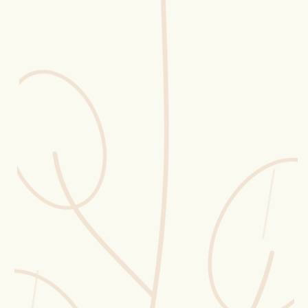
Erntekorb
Sammelkalender
Blüten-Finder
Phänologie-Radar
Vogelstimmen
Gartenplaner
Düngeberater
Challenges