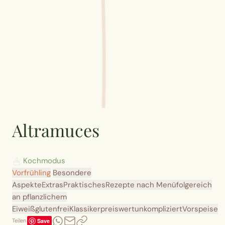
Altramuces
Kochmodus
Vorfrühling
Besondere
Aspekte
Extras
Praktisches
Rezepte nach Menüfolge
reich
an pflanzlichem
Eiweiß
glutenfrei
Klassiker
preiswert
unkompliziert
Vorspeise
Save
Teilen