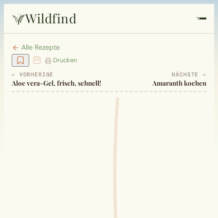
Wildfind
Startseite
Alle Rezepte
Drucken
Pflanzen
← VORHERIGE
NÄCHSTE →
Aloe vera-Gel, frisch, schnell!
Amaranth kochen
Rezepte
Heilkunde
Garten
Quiz
Suche