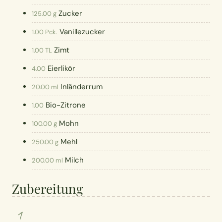
Zucker
125.00 g
Vanillezucker
1.00 Pck.
Zimt
1.00 TL
Eierlikör
4.00
Inländerrum
20.00 ml
Bio-Zitrone
1.00
Mohn
100.00 g
Mehl
250.00 g
Milch
200.00 ml
Zubereitung
1