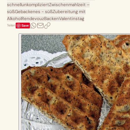
schnell
unkompliziert
Zwischenmahlzeit –
süß
Gebackenes - süß
Zubereitung mit
Alkohol
Rendevouz
Backen
Valentinstag
Save
Teilen