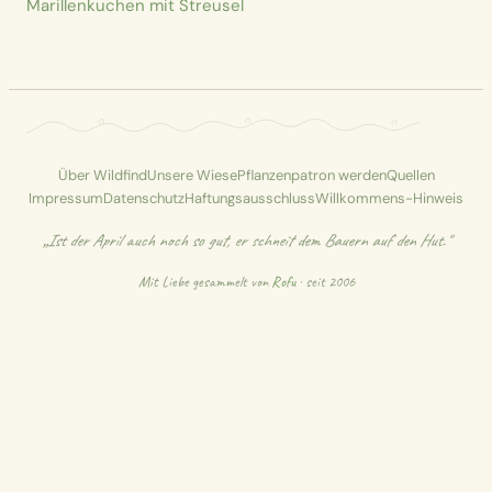
Marillenkuchen mit Streusel
Über Wildfind
Unsere Wiese
Pflanzenpatron werden
Quellen
Impressum
Datenschutz
Haftungsausschluss
Willkommens-Hinweis
„Ist der April auch noch so gut, er schneit dem Bauern auf den Hut."
Mit Liebe gesammelt von
Rofu
· seit 2006