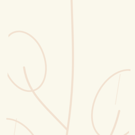
Erntekorb
Sammelkalender
Blüten-Finder
Phänologie-Radar
Vogelstimmen
Gartenplaner
Düngeberater
Challenges