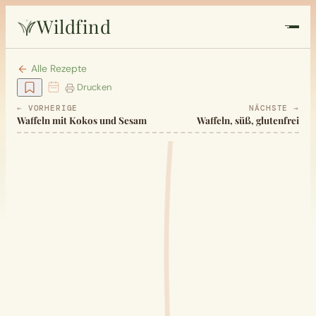
Wildfind
Startseite
Alle Rezepte
Drucken
Pflanzen
← VORHERIGE
NÄCHSTE →
Waffeln mit Kokos und Sesam
Waffeln, süß, glutenfrei
Rezepte
Heilkunde
Garten
Quiz
Suche