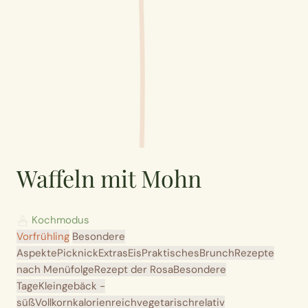
Waffeln mit Mohn
Kochmodus
Vorfrühling
Besondere
Aspekte
Picknick
Extras
Eis
Praktisches
Brunch
Rezepte
nach Menüfolge
Rezept der Rosa
Besondere
Tage
Kleingebäck -
süß
Vollkorn
kalorienreich
vegetarisch
relativ