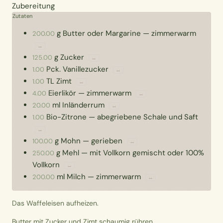
Zubereitung
Zutaten
g
Butter oder Margarine
—
zimmerwarm
200.00
↔
g
Zucker
125.00
↔
Pck.
Vanillezucker
1.00
↔
TL
Zimt
1.00
↔
Eierlikör
—
zimmerwarm
4.00
↔
ml
Inländerrum
20.00
↔
Bio-Zitrone
—
abegriebene Schale und Saft
1.00
↔
g
Mohn
—
gerieben
100.00
↔
g
Mehl
—
mit Vollkorn gemischt oder 100%
250.00
Vollkorn
↔
ml
Milch
—
zimmerwarm
200.00
↔
Das Waffeleisen aufheizen.
Butter mit Zucker und Zimt schaumig rühren.