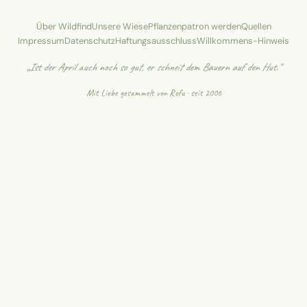
Über Wildfind
Unsere Wiese
Pflanzenpatron werden
Quellen
Impressum
Datenschutz
Haftungsausschluss
Willkommens-Hinweis
„Ist der April auch noch so gut, er schneit dem Bauern auf den Hut."
Mit Liebe gesammelt von
Rofu
· seit 2006