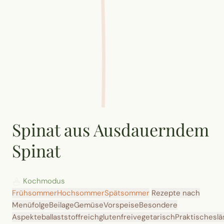
Spinat aus Ausdauerndem
Spinat
Kochmodus
Frühsommer
Hochsommer
Spätsommer
Rezepte nach
Menüfolge
Beilage
Gemüse
Vorspeise
Besondere
Aspekte
ballaststoffreich
glutenfrei
vegetarisch
Praktisches
lä