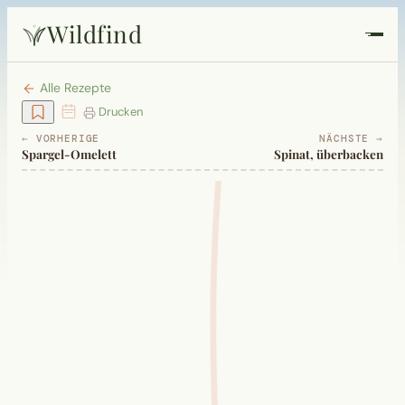
Wildfind
Startseite
Alle Rezepte
Drucken
Pflanzen
← VORHERIGE
NÄCHSTE →
Spargel-Omelett
Spinat, überbacken
Rezepte
Heilkunde
Garten
Quiz
Suche