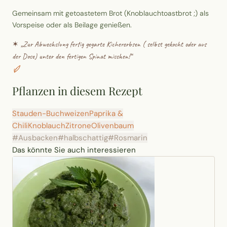
Gemeinsam mit getoastetem Brot (Knoblauchtoastbrot ;) als
Vorspeise oder als Beilage genießen.
✶ „
Zur Abwechslung fertig gegarte Kichererbsen ( selbst gekocht oder aus
der Dose) unter den fertigen Spinat mischen!
“
Pflanzen in diesem Rezept
Stauden-Buchweizen
Paprika &
Chili
Knoblauch
Zitrone
Olivenbaum
#Ausbacken
#halbschattig
#Rosmarin
Das könnte Sie auch interessieren