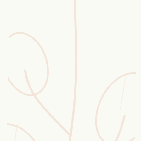
Erntekorb
Sammelkalender
Blüten-Finder
Phänologie-Radar
Vogelstimmen
Gartenplaner
Düngeberater
Challenges