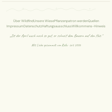
Über Wildfind
Unsere Wiese
Pflanzenpatron werden
Quellen
Impressum
Datenschutz
Haftungsausschluss
Willkommens-Hinweis
„Ist der April auch noch so gut, er schneit dem Bauern auf den Hut."
Mit Liebe gesammelt von
Rofu
· seit 2006