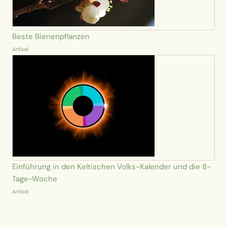
Beste Bienenpflanzen
Artikel
Einführung in den Keltischen Volks-Kalender und die 8-
Tage-Woche
Artikel