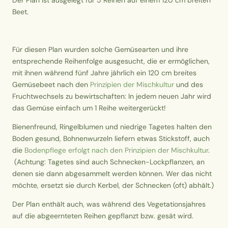
Der Plan ist ausgelegt für 5 Reihen auf einem 120 cm breiten
Beet.
Für diesen Plan wurden solche Gemüsearten und ihre
entsprechende Reihenfolge ausgesucht, die er ermöglichen,
mit ihnen während fünf Jahre jährlich ein 120 cm breites
Gemüsebeet nach den
Prinzipien der Mischkultur
und des
Fruchtwechsels zu bewirtschaften: In jedem neuen Jahr wird
das Gemüse einfach um 1 Reihe weitergerückt!
Bienenfreund, Ringelblumen und niedrige Tagetes halten den
Boden gesund, Bohnenwurzeln liefern etwas Stickstoff, auch
die
Bodenpflege erfolgt nach den Prinzipien der Mischkultur
.
(Achtung: Tagetes sind auch Schnecken-Lockpflanzen, an
denen sie dann abgesammelt werden können. Wer das nicht
möchte, ersetzt sie durch Kerbel, der Schnecken (oft) abhält.)
Der Plan enthält auch, was während des Vegetationsjahres
auf die abgeernteten Reihen gepflanzt bzw. gesät wird.