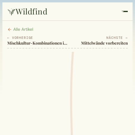
Wildfind
Startseite
Alle Artikel
← VORHERIGE
NÄCHSTE →
Mischkultur-Kombinationen im Gemüse- und Obstbau
Mittelwände vorbereiten
Pflanzen
Rezepte
Heilkunde
Garten
Quiz
Suche