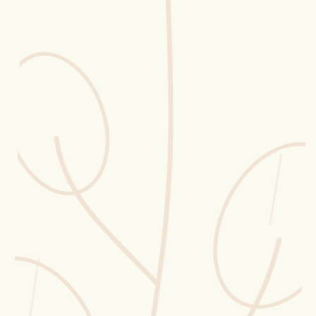
Erntekorb
Sammelkalender
Blüten-Finder
Phänologie-Radar
Vogelstimmen
Gartenplaner
Düngeberater
Challenges