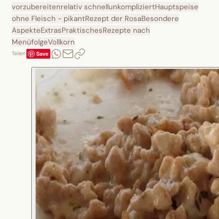
vorzubereiten
relativ schnell
unkompliziert
Hauptspeise
ohne Fleisch - pikant
Rezept der Rosa
Besondere
Aspekte
Extras
Praktisches
Rezepte nach
Menüfolge
Vollkorn
Save
Teilen