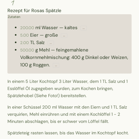
1
Rezept für Rosas Spätzle
Zutaten
ml
Wasser
—
kaltes
200.00
↔
Eier
—
große
5.00
↔
TL
Salz
2.00
↔
g
Mehl
—
feingemahlene
500.00
Vollkornmehlmischung: 400 g Dinkel oder Weizen,
100 g Roggen.
↔
In einem 5 Liter Kochtopf 3 Liter Wasser, dem 1 TL Salz und 1
Esslöffel Öl zugegeben wurden, zum Kochen bringen,
Spätzlehobel (Siehe Foto!) bereitstellen.
In einer Schüssel 200 ml Wasser mit den Eiern und 1 TL Salz
verquirlen, Mehl einrühren und mit einem Kochlöffel 1 - 2
Minuten abschlagen, bis er schwer vom Löffel fällt.
Spätzleteig rasten lassen, bis das Wasser im Kochtopf kocht.