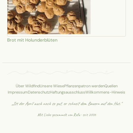
Brot mit Holunderblüten
Über Wildfind
Unsere Wiese
Pflanzenpatron werden
Quellen
Impressum
Datenschutz
Haftungsausschluss
Willkommens-Hinweis
„Ist der April auch noch so gut, er schneit dem Bauern auf den Hut."
Mit Liebe gesammelt von
Rofu
· seit 2006