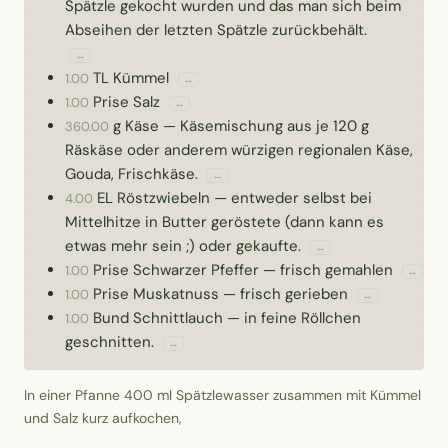
Spätzle gekocht wurden und das man sich beim
Abseihen der letzten Spätzle zurückbehält.
↔
TL
Kümmel
1.00
↔
Prise
Salz
1.00
↔
g
Käse
—
Käsemischung aus je 120 g
360.00
Räskäse oder anderem würzigen regionalen Käse,
Gouda, Frischkäse.
↔
EL
Röstzwiebeln
—
entweder selbst bei
4.00
Mittelhitze in Butter geröstete (dann kann es
etwas mehr sein ;) oder gekaufte.
↔
Prise
Schwarzer Pfeffer
—
frisch gemahlen
1.00
↔
Prise
Muskatnuss
—
frisch gerieben
1.00
↔
Bund
Schnittlauch
—
in feine Röllchen
1.00
geschnitten.
↔
In einer Pfanne 400 ml Spätzlewasser zusammen mit Kümmel
und Salz kurz aufkochen,