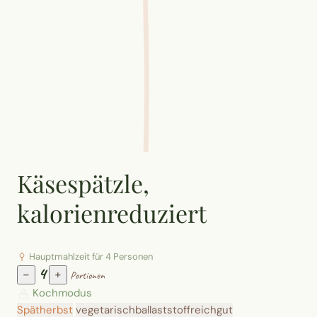
Käsespätzle,
kalorienreduziert
Hauptmahlzeit für 4 Personen
4
−
+
Portionen
Kochmodus
Spätherbst
vegetarisch
ballaststoffreich
gut