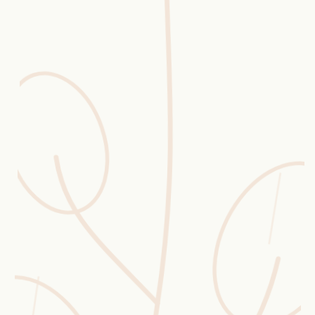
Erntekorb
Sammelkalender
Blüten-Finder
Phänologie-Radar
Vogelstimmen
Gartenplaner
Düngeberater
Challenges