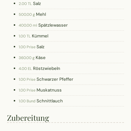
Salz
2.00 TL
Mehl
500.00 g
Spätzlewasser
400.00 ml
Kümmel
1.00 TL
Salz
1.00 Prise
Käse
360.00 g
Röstzwiebeln
4.00 EL
Schwarzer Pfeffer
1.00 Prise
Muskatnuss
1.00 Prise
Schnittlauch
1.00 Bund
Zubereitung