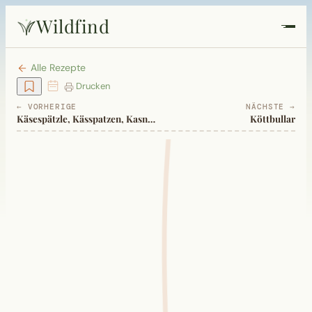
Wildfind
Startseite
Alle Rezepte
Drucken
Pflanzen
← VORHERIGE
NÄCHSTE →
Käsespätzle, Kässpatzen, Kasnocken
Köttbullar
Rezepte
Heilkunde
Garten
Quiz
Suche