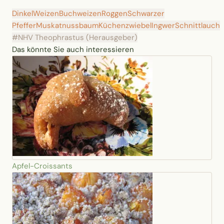
Dinkel
Weizen
Buchweizen
Roggen
Schwarzer
Pfeffer
Muskatnussbaum
Küchenzwiebel
Ingwer
Schnittlauch
#NHV Theophrastus (Herausgeber)
Das könnte Sie auch interessieren
Apfel-Croissants