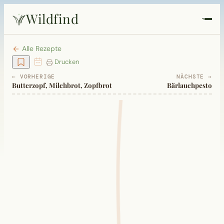
Wildfind
Startseite
Alle Rezepte
Drucken
Pflanzen
← VORHERIGE
NÄCHSTE →
Butterzopf, Milchbrot, Zopfbrot
Bärlauchpesto
Rezepte
Heilkunde
Garten
Quiz
Suche