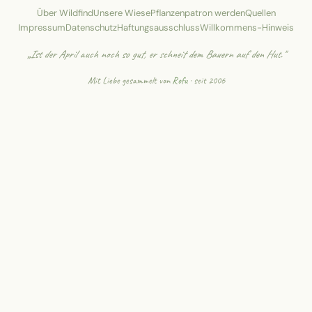
Über Wildfind
Unsere Wiese
Pflanzenpatron werden
Quellen
Impressum
Datenschutz
Haftungsausschluss
Willkommens-Hinweis
„Ist der April auch noch so gut, er schneit dem Bauern auf den Hut."
Mit Liebe gesammelt von
Rofu
· seit 2006