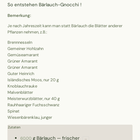
So entstehen Bärlauch-Gnocchi !
Bemerkung:
Je nach Jahreszeit kann man statt Bärlauch die Blätter anderer
Pflanzen nehmen, z.B.:
Brennnesseln
Gemeiner Hohlzahn
Gemüseamarant
Grüner Amarant
Grüner Amarant
Guter Heinrich
Isländisches Moos, nur 20 g
Knoblauchrauke
Malvenblätter
Meisterwurzblätter, nur 40 g
Rauhhaariger Fuchsschwanz
Spinat
Wiesenbärenklau, junger
Zutaten
g
Bärlauch
—
frischer
60.00
↔