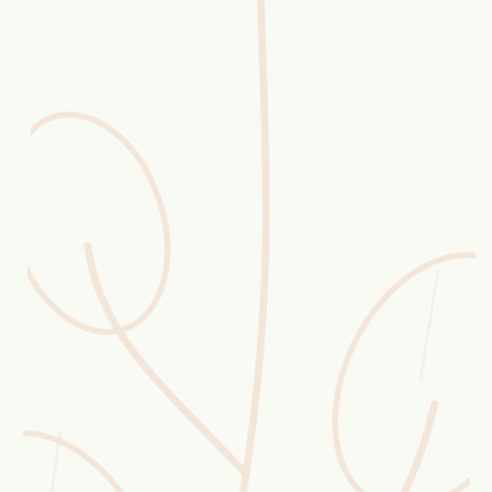
Erntekorb
Sammelkalender
Blüten-Finder
Phänologie-Radar
Vogelstimmen
Gartenplaner
Düngeberater
Challenges