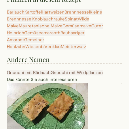
Bärlauch
Kartoffel
Hartweizen
Brennnessel
Kleine
Brennnessel
Knoblauchrauke
Spinat
Wilde
Malve
Mauretanische Malve
Gemüsemalve
Guter
Heinrich
Gemüseamaranth
Rauhaariger
Amarant
Gemeiner
Hohlzahn
Wiesenbärenklau
Meisterwurz
Andere Namen
Gnocchi mit Bärlauch
Gnocchi mit Wildpflanzen
Das könnte Sie auch interessieren