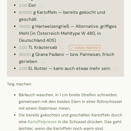
Eier
2.00
↔
g
Kartoffeln
—
bereits gekocht und
600.00
geschält.
↔
g
Hartweizengrieß
—
Alternative: griffiges
150.00
Mehl (in Österreich Mehltype W 480, in
Deutschland 405)
↔
TL
Kräutersalz
2.00
selbst machen
↔
g
Grana Padano
—
bzw. Parmesan, frisch
160.00
gerieben
↔
EL
Butter
—
kann auch etwas mehr sein
2.00
↔
Teig machen:
Bärlauch waschen, in 1 cm breite Streifen schneiden,
gemeinsam mit den beiden Eiern in einer Rührschüssel
mit einem Stabmixer mixen.
Die bereits gekochten und geschälten Kartoffeln durch
eine
Kartoffelpresse
in die Schüssel drücken. Das geht
leichter, wenn die Kartoffeln noch warm sind.