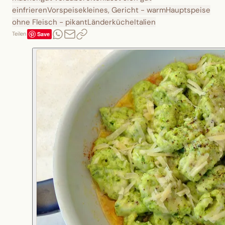
einfrieren
Vorspeise
kleines, Gericht - warm
Hauptspeise
ohne Fleisch - pikant
Länderküche
Italien
Save
Teilen