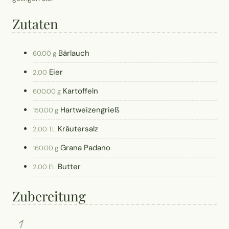
Zutaten
Bärlauch
60.00 g
Eier
2.00
Kartoffeln
600.00 g
Hartweizengrieß
150.00 g
Kräutersalz
2.00 TL
Grana Padano
160.00 g
Butter
2.00 EL
Zubereitung
1